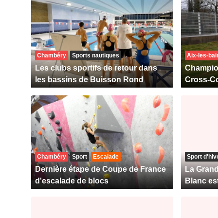
Chambéry
Sports nautiques
Aix-les-bai
Les clubs sportifs de retour dans
Champio
les bassins de Buisson Rond
Cross-C
Chambéry
Sport
Escalade
Sport d'hiv
Dernière étape de Coupe de France
La Gran
d'escalade de blocs
Blanc es