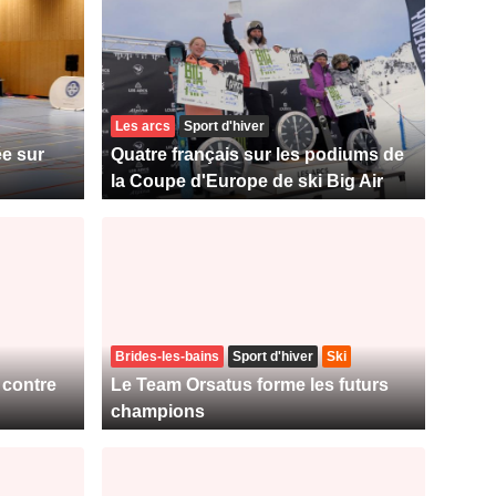
Les arcs
Sport d'hiver
e sur
Quatre français sur les podiums de
la Coupe d'Europe de ski Big Air
Brides-les-bains
Sport d'hiver
Ski
 contre
Le Team Orsatus forme les futurs
champions