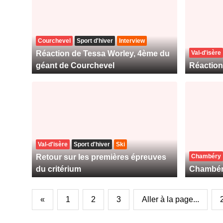
Courchevel
Sport d'hiver
Interview
Réaction de Tessa Worley, 4ème du
Val-d'isère
géant de Courchevel
Réaction
Val-d'isère
Sport d'hiver
Ski
Retour sur les premières épreuves
Chambéry
du critérium
Chambéry
«
1
2
3
Aller à la page...