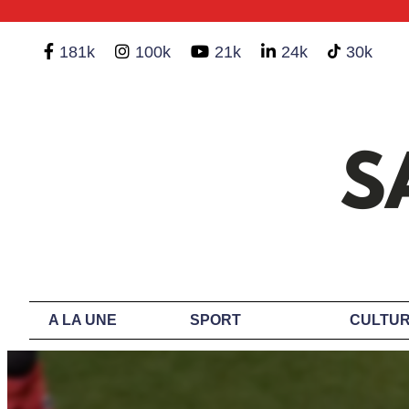
181k
100k
21k
24k
30k
A LA UNE
SPORT
CULTUR