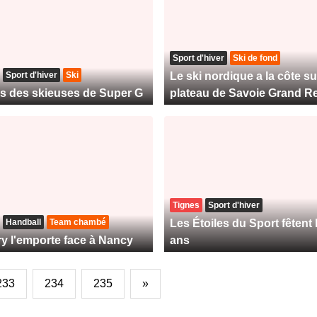
Sport d'hiver
Ski de fond
Sport d'hiver
Ski
Le ski nordique a la côte su
s des skieuses de Super G
plateau de Savoie Grand R
Tignes
Sport d'hiver
Handball
Team chambé
Les Étoiles du Sport fêtent 
 l'emporte face à Nancy
ans
233
234
235
»