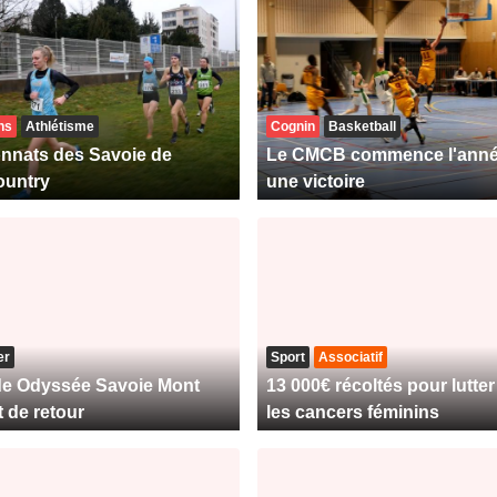
ns
Athlétisme
Cognin
Basketball
nnats des Savoie de
Le CMCB commence l'anné
ountry
une victoire
er
Sport
Associatif
de Odyssée Savoie Mont
13 000€ récoltés pour lutter
t de retour
les cancers féminins