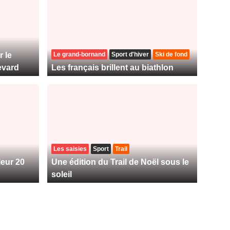
r le
Le grand-bornand
Sport d'hiver
Ski de fond
evard
Les français brillent au biathlon
Les saisies
Sport
Trail
leur 20
Une édition du Trail de Noël sous le
soleil