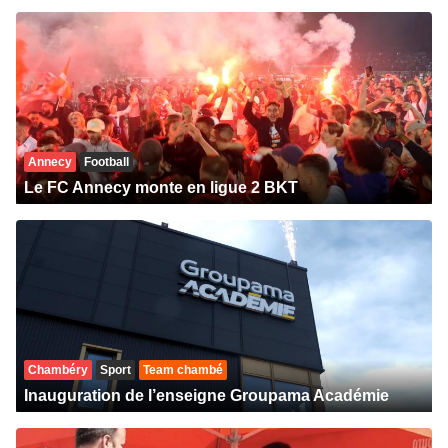
Annecy
Football
Le FC Annecy monte en ligue 2 BKT
Chambéry
Sport
Team chambé
Inauguration de l’enseigne Groupama Académie