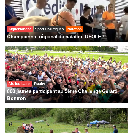
Aigueblanche
Sports nautiques
Natation
Championnat régional de natation UFOLEP
Aix-les-bains
Rugby
800 jeunes participent au 5ème Challenge Gérard
Bontron