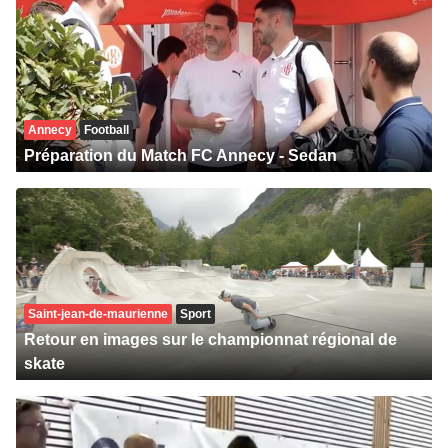
Annecy
Football
Préparation du Match FC Annecy - Sedan
Saint-jean-de-maurienne
Sport
Retour en images sur le championnat régional de
skate