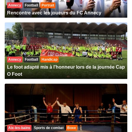
Annecy
Football
Portrait
Rencontre avec les joueurs du FC Annecy
Annecy
Football
Handicap
Le foot adapté mis à l'honneur lors de la journée Cap
O Foot
Aix-les-bains
Sports de combat
Boxe