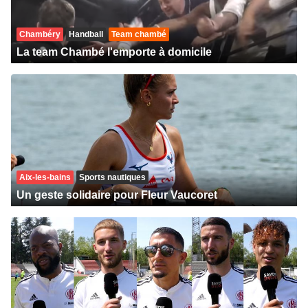
Chambéry
Handball
Team chambé
La team Chambé l'emporte à domicile
Aix-les-bains
Sports nautiques
Un geste solidaire pour Fleur Vaucoret