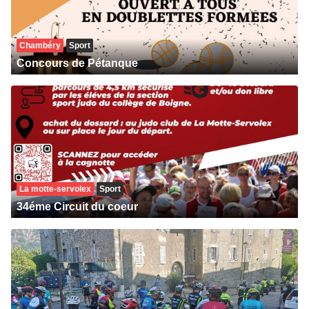
Chambéry
Sport
Concours de Pétanque
La motte-servolex
Sport
34éme Circuit du coeur