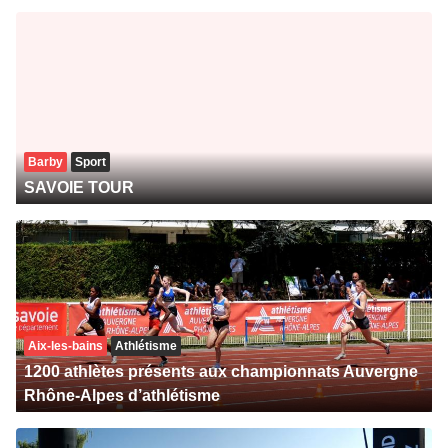
Barby
Sport
SAVOIE TOUR
Aix-les-bains
Athlétisme
1200 athlètes présents aux championnats Auvergne
Rhône-Alpes d’athlétisme