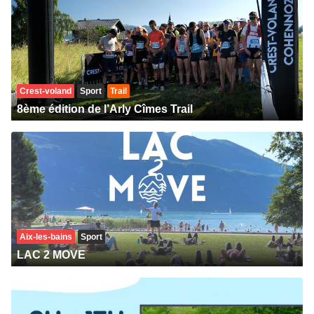
Crest-voland
Sport
Trail
8ème édition de l’Arly Cîmes Trail
Aix-les-bains
Sport
LAC 2 MOVE