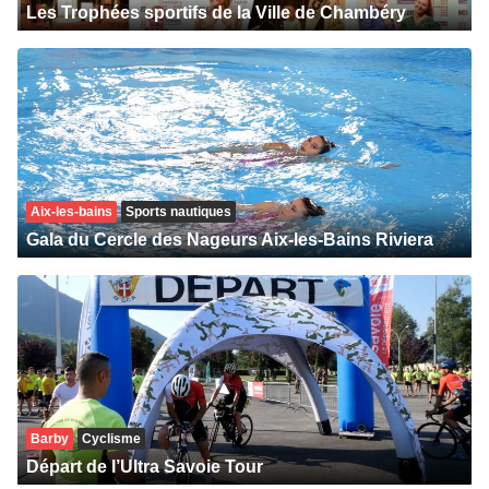
Les Trophées sportifs de la Ville de Chambéry
Aix-les-bains
Sports nautiques
Gala du Cercle des Nageurs Aix-les-Bains Riviera
Barby
Cyclisme
Départ de l’Ultra Savoie Tour