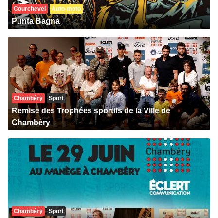
Courchevel
Auto-moto
Punta Bagna
Chambéry
Sport
Remise des Trophées sportifs de la Ville de
Chambéry
Chambéry
Sport