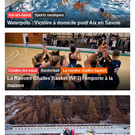
Aix-les-bains
Sports nautiques
Waterpolo : Victoire à domicile pour Aix en Savoie
Challes-les-eaux
Basketball
La ravoire challes basket
La Ravoire Challes Basket (NF3) l'emporte à la
maison