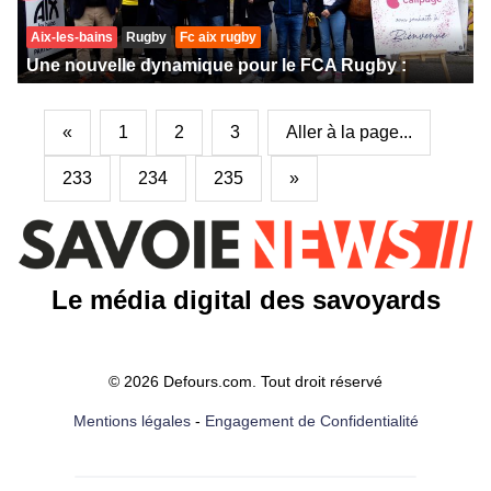
Aix-les-bains
Rugby
Fc aix rugby
Une nouvelle dynamique pour le FCA Rugby :
«
1
2
3
Aller à la page...
233
234
235
»
Le média digital des savoyards
© 2026 Defours.com. Tout droit réservé
Mentions légales
-
Engagement de Confidentialité