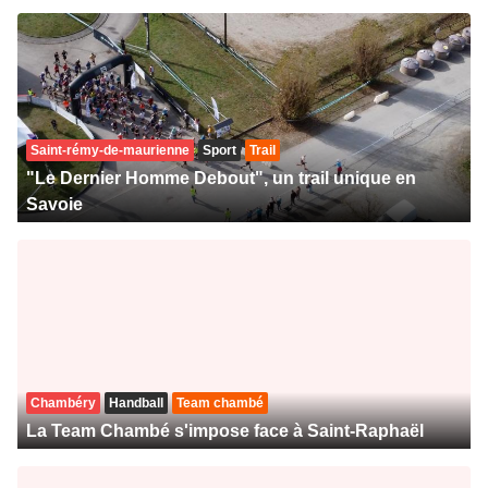
Saint-rémy-de-maurienne
Sport
Trail
"Le Dernier Homme Debout", un trail unique en
Savoie
Chambéry
Handball
Team chambé
La Team Chambé s'impose face à Saint-Raphaël