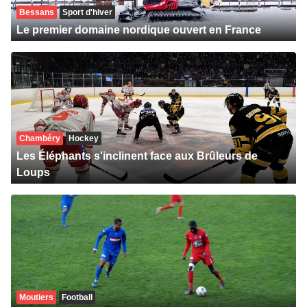
Bessans
Sport d'hiver
Le premier domaine nordique ouvert en France
Chambéry
Hockey
Les Éléphants s'inclinent face aux Brûleurs de
Loups
Moutiers
Football