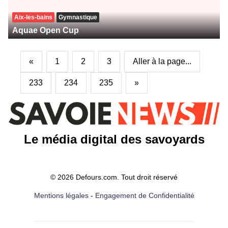
Aix-les-bains
Gymnastique
Aquae Open Cup
«
1
2
3
Aller à la page...
233
234
235
»
Le média digital des savoyards
© 2026 Defours.com. Tout droit réservé
Mentions légales
-
Engagement de Confidentialité