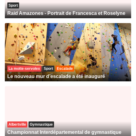
Sport
Raid Amazones - Portrait de Francesca et Roselyne
La motte-servolex
Sport
Escalade
Le nouveau mur d’escalade a été inauguré
Albertville
Gymnastique
Championnat Interdépartemental de gymnastique